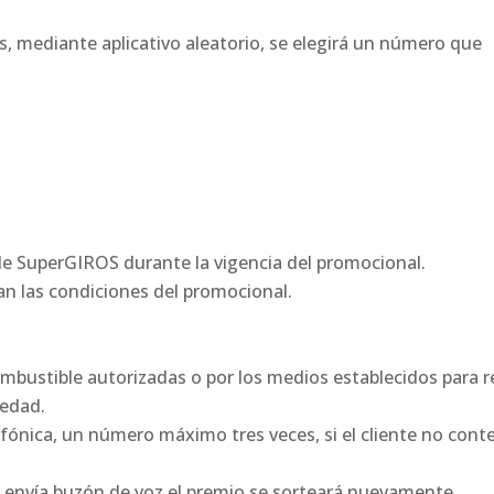
s, mediante aplicativo aleatorio, se elegirá un número que
e SuperGIROS durante la vigencia del promocional.
an las condiciones del promocional.
ombustible autorizadas o por los medios establecidos para r
 edad.
ónica, un número máximo tres veces, si el cliente no conte
e envía buzón de voz el premio se sorteará nuevamente.