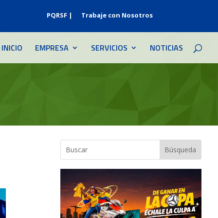
PQRSF |
Trabaje con Nosotros
INICIO
EMPRESA
SERVICIOS
NOTICIAS