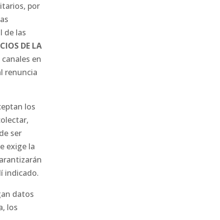
tarios, por
Las
 de las
ICIOS DE LA
 canales en
l renuncia
ceptan los
olectar,
de ser
e exige la
arantizarán
í indicado.
gan datos
, los