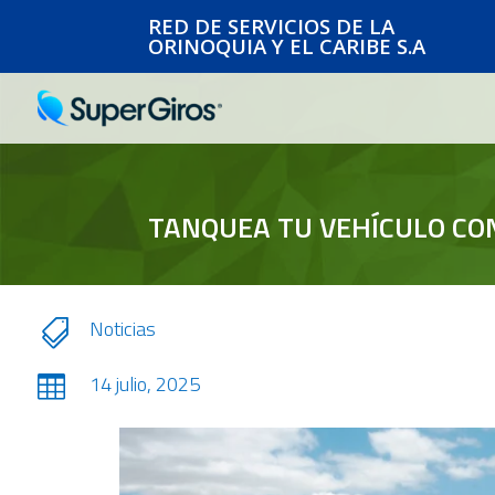
RED DE SERVICIOS DE LA
ORINOQUIA Y EL CARIBE S.A
TANQUEA TU VEHÍCULO CO
Noticias

14 julio, 2025
