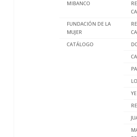
MIBANCO
RE
C
FUNDACIÓN DE LA
RE
MUJER
C
CATÁLOGO
D
C
PA
L
Y
R
JU
M