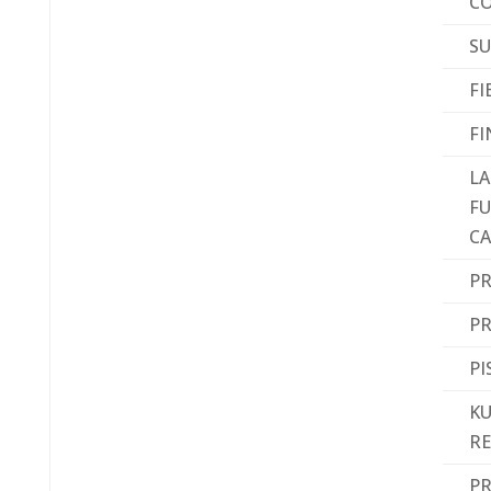
C
SU
FI
FI
LA
FU
CA
PR
P
PI
KU
R
P