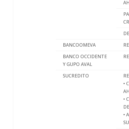
A
PA
C
D
BANCOOMEVA
R
BANCO OCCIDENTE
R
Y GUPO AVAL
SUCREDITO
RE
• 
A
• 
D
• 
SU