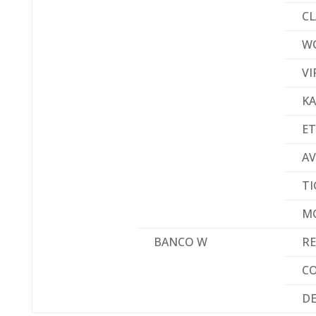
C
W
VI
KA
E
A
T
MÓ
BANCO W
RE
C
D