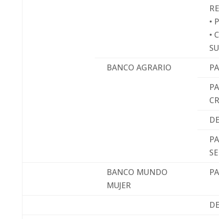
R
• 
• 
SU
BANCO AGRARIO
PA
PA
C
D
PA
SE
BANCO MUNDO
PA
MUJER
D