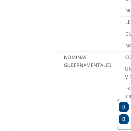
N
LE
DU
N
NOMINAS
C
GUBERNAMENTALES
UN
VI
FA
TI
R
C
I