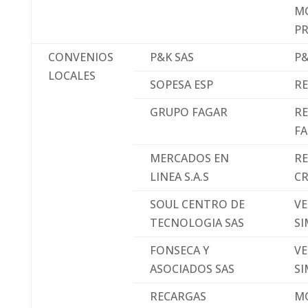
M
P
CONVENIOS
P&K SAS
P
LOCALES
SOPESA ESP
RE
GRUPO FAGAR
RE
FA
MERCADOS EN
R
LINEA S.A.S
CR
SOUL CENTRO DE
VE
TECNOLOGIA SAS
SI
FONSECA Y
VE
ASOCIADOS SAS
SI
RECARGAS
M