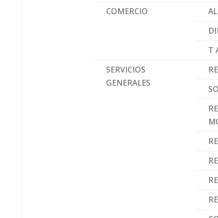
COMERCIO
AL
DI
T 
SERVICIOS
RE
GENERALES
SO
R
M
R
R
RE
RE