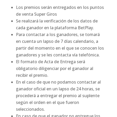
Los premios serán entregados en los puntos
de venta Super Giros
Se realizará la verificación de los datos de
cada ganador en la plataforma BetPlay.
Para contactar a los ganadores, se tomará
en cuenta un lapso de 7 días calendario, a
partir del momento en el que se conocen los
ganadores y se les contacta vía telefónica.
El formato de Acta de Entrega será
obligatorio diligenciar por el ganador al
recibir el premio.
En el caso de que no podamos contactar al
ganador oficial en un lapso de 24 horas, se
procederá a entregar el premio al suplente
según el orden en el que fueron
seleccionados.
En caso de que el ganador no entregue los