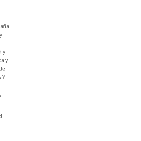
paña
y
d y
ta y
 de
A Y
,
d