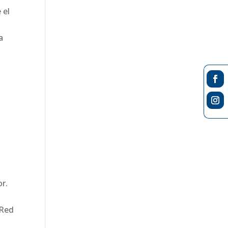
 el
a
or.
 Red