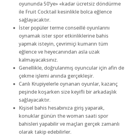
oyununda 50’ye» «kadar ücretsiz döndürme
ile Fruit Cocktail kesinlikle bolca eğlence
sağlayacaktır.
İster popüler terme conseillé oyunlarını
oynamak ister spor etkinliklerine bahis
yapmak isteyin, çevrimiçi kumarın tüm
eğlence ve heyecanından asla uzak
kalmayacaksınız.
Genellikle, doğrulanmış oyuncular için afin de
çekme işlemi anında gerçekleşir.
Canlı Krupiyelerle oynanan oyunlar, kazanç
peşinde koşarken size keyifli bir arkadaşlık
sağlayacaktır.
Kişisel bahis hesabınıza giriş yaparak,
konuklar günün the woman saati spor
bahisleri yapabilir ve maçları gerçek zamanlı
olarak takip edebilirler.