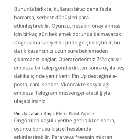
Bununla birlikte, kullanıcı biraz daha fazla
harcarsa, serbest dönüşleri para
etkinleştirebilir. Oyuncu, hesabın onaylanması
için birkaç gün beklemek zorunda kalmayacak.
Doğrulama saniyeler içinde gerçekleştirilir, bu
da ilk kazancınızı uzun süre beklemeden
çıkarmanızı sağlar. Operatörlerimiz 7/24 çalışır
empieza bir talep gönderdikten sonra üç ila beş
dakika içinde yanıt verir. Pin Up desteğine e-
posta, canlı sohbet, Vkontakte sosyal ağı
empieza Telegram messenger aracılığıyla
ulaşabilirsiniz.
Pin Up Casino Kayıt İşlemi Nasıl Yapılır?
Öngörülen koşulu yerine getirdikten sonra,
oyuncu bonusu kişisel hesabında
etkinleştirebilir. Para veya freespin miktarı