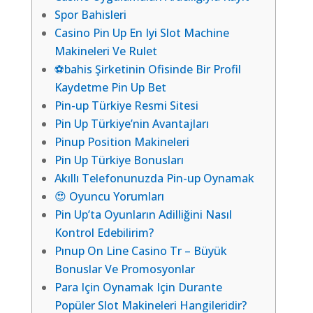
Spor Bahisleri
Casino Pin Up En Iyi Slot Machine
Makineleri Ve Rulet
⚽️bahis Şirketinin Ofisinde Bir Profil
Kaydetme Pin Up Bet
Pin-up Türkiye Resmi Sitesi
Pin Up Türkiye’nin Avantajları
Pinup Position Makineleri
Pin Up Türkiye Bonusları
Akıllı Telefonunuzda Pin-up Oynamak
😍 Oyuncu Yorumları
Pin Up’ta Oyunların Adilliğini Nasıl
Kontrol Edebilirim?
Pınup On Line Casino Tr – Büyük
Bonuslar Ve Promosyonlar
Para Için Oynamak Için Durante
Popüler Slot Makineleri Hangileridir?