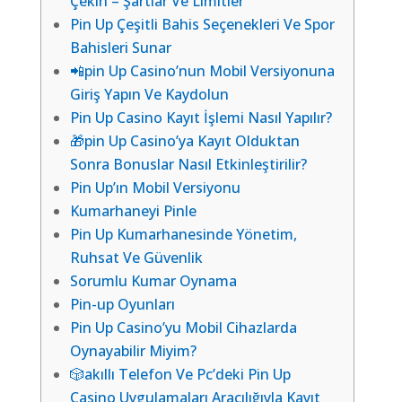
Çekin – Şartlar Ve Limitler
Pin Up Çeşitli Bahis Seçenekleri Ve Spor
Bahisleri Sunar
📲pin Up Casino’nun Mobil Versiyonuna
Giriş Yapın Ve Kaydolun
Pin Up Casino Kayıt İşlemi Nasıl Yapılır?
🎁pin Up Casino’ya Kayıt Olduktan
Sonra Bonuslar Nasıl Etkinleştirilir?
Pin Up’ın Mobil Versiyonu
Kumarhaneyi Pinle
Pin Up Kumarhanesinde Yönetim,
Ruhsat Ve Güvenlik
Sorumlu Kumar Oynama
Pin-up Oyunları
Pin Up Casino’yu Mobil Cihazlarda
Oynayabilir Miyim?
🎲akıllı Telefon Ve Pc’deki Pin Up
Casino Uygulamaları Aracılığıyla Kayıt