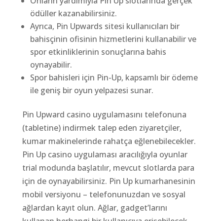
Onların yardımıyla Pin Up slotlarında gerçek
ödüller kazanabilirsiniz.
Ayrıca, Pin Upwards sitesi kullanıcıları bir
bahisçinin ofisinin hizmetlerini kullanabilir ve
spor etkinliklerinin sonuçlarına bahis
oynayabilir.
Spor bahisleri için Pin-Up, kapsamlı bir ödeme
ile geniş bir oyun yelpazesi sunar.
Pin Upward casino uygulamasını telefonuna
(tabletine) indirmek talep eden ziyaretçiler,
kumar makinelerinde rahatça eğlenebilecekler.
Pin Up casino uygulaması aracılığıyla oyunlar
trial modunda başlatılır, mevcut slotlarda para
için de oynayabilirsiniz. Pin Up kumarhanesinin
mobil versiyonu – telefonunuzdan ve sosyal
ağlardan kayıt olun. Ağlar, gadget’larını