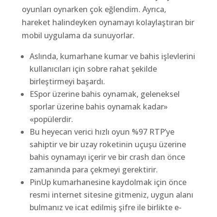
oyunları oynarken çok eğlendim. Ayrıca,
hareket halindeyken oynamayı kolaylaştıran bir
mobil uygulama da sunuyorlar.
Aslında, kumarhane kumar ve bahis işlevlerini
kullanıcıları için sobre rahat şekilde
birleştirmeyi başardı.
ESpor üzerine bahis oynamak, geleneksel
sporlar üzerine bahis oynamak kadar»
«popülerdir.
Bu heyecan verici hızlı oyun %97 RTP’ye
sahiptir ve bir uzay roketinin uçuşu üzerine
bahis oynamayı içerir ve bir crash dan önce
zamanında para çekmeyi gerektirir.
PinUp kumarhanesine kaydolmak için önce
resmi internet sitesine gitmeniz, uygun alanı
bulmanız ve icat edilmiş şifre ile birlikte e-