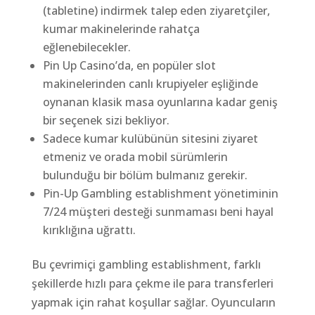
(tabletine) indirmek talep eden ziyaretçiler,
kumar makinelerinde rahatça
eğlenebilecekler.
Pin Up Casino’da, en popüler slot
makinelerinden canlı krupiyeler eşliğinde
oynanan klasik masa oyunlarına kadar geniş
bir seçenek sizi bekliyor.
Sadece kumar kulübünün sitesini ziyaret
etmeniz ve orada mobil sürümlerin
bulunduğu bir bölüm bulmanız gerekir.
Pin-Up Gambling establishment yönetiminin
7/24 müşteri desteği sunmaması beni hayal
kırıklığına uğrattı.
Bu çevrimiçi gambling establishment, farklı
şekillerde hızlı para çekme ile para transferleri
yapmak için rahat koşullar sağlar. Oyuncuların