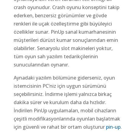
crash oyunudur. Crash oyunu konseptini takip
ederken, benzersiz görünümler ve gövde
renkleri ile uçak özelleştirme gibi büyüleyici
özellikler sunar. PinUp sanal kumarhanesinin
müşterileri dürüst kumar sonuçlarından emin
olabilirler. Senaryolu slot makineleri yoktur,
tüm oyun sah yazılım tedarikçilerinin
sunucularından oynanır.
Aynadaki yazılım bölümüne giderseniz, oyun
istemcisinin PC’niz için uygun sürümünü
seçebilirsiniz. İndirme işlemi yalnızca birkaç
dakika sürer ve kurulum daha da hızlıdır.
İndirilen PinUp uygulamaları, mobil cihazların
çeşitli modifikasyonlarında oyunları başlatmak
için güvenli ve rahat bir ortam oluşturur
pin-up
.