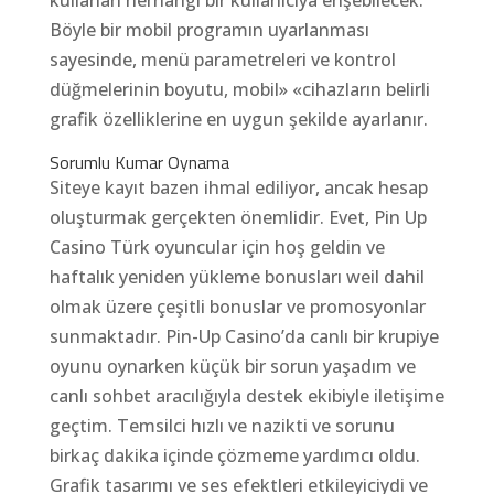
kullanan herhangi bir kullanıcıya erişebilecek.
Böyle bir mobil programın uyarlanması
sayesinde, menü parametreleri ve kontrol
düğmelerinin boyutu, mobil» «cihazların belirli
grafik özelliklerine en uygun şekilde ayarlanır.
Sorumlu Kumar Oynama
Siteye kayıt bazen ihmal ediliyor, ancak hesap
oluşturmak gerçekten önemlidir. Evet, Pin Up
Casino Türk oyuncular için hoş geldin ve
haftalık yeniden yükleme bonusları weil dahil
olmak üzere çeşitli bonuslar ve promosyonlar
sunmaktadır. Pin-Up Casino’da canlı bir krupiye
oyunu oynarken küçük bir sorun yaşadım ve
canlı sohbet aracılığıyla destek ekibiyle iletişime
geçtim. Temsilci hızlı ve nazikti ve sorunu
birkaç dakika içinde çözmeme yardımcı oldu.
Grafik tasarımı ve ses efektleri etkileyiciydi ve