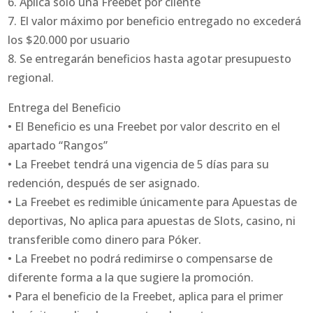
6. Aplica solo una Freebet por cliente
7. El valor máximo por beneficio entregado no excederá
los $20.000 por usuario
8. Se entregarán beneficios hasta agotar presupuesto
regional.
Entrega del Beneficio
• El Beneficio es una Freebet por valor descrito en el
apartado “Rangos”
• La Freebet tendrá una vigencia de 5 días para su
redención, después de ser asignado.
• La Freebet es redimible únicamente para Apuestas de
deportivas, No aplica para apuestas de Slots, casino, ni
transferible como dinero para Póker.
• La Freebet no podrá redimirse o compensarse de
diferente forma a la que sugiere la promoción.
• Para el beneficio de la Freebet, aplica para el primer