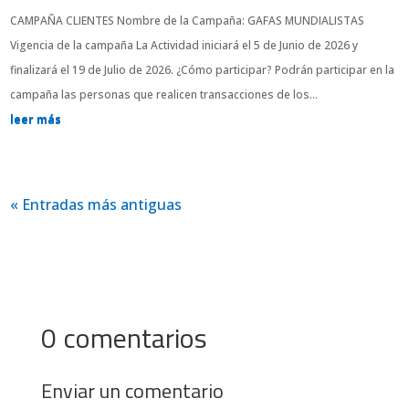
CAMPAÑA CLIENTES Nombre de la Campaña: GAFAS MUNDIALISTAS
Vigencia de la campaña La Actividad iniciará el 5 de Junio de 2026 y
finalizará el 19 de Julio de 2026. ¿Cómo participar? Podrán participar en la
campaña las personas que realicen transacciones de los...
leer más
« Entradas más antiguas
0 comentarios
Enviar un comentario