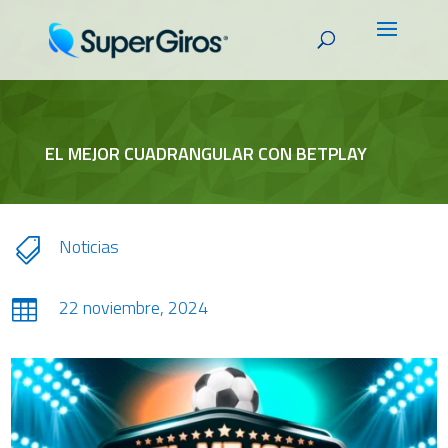
EL MEJOR CUADRANGULAR CON BETPLAY
Noticias

22 noviembre, 2024
