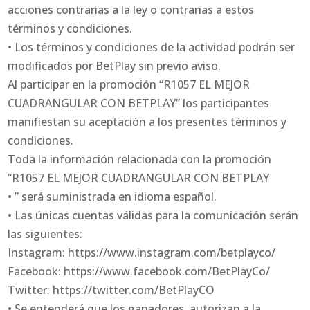
acciones contrarias a la ley o contrarias a estos
términos y condiciones.
• Los términos y condiciones de la actividad podrán ser
modificados por BetPlay sin previo aviso.
Al participar en la promoción “R1057 EL MEJOR
CUADRANGULAR CON BETPLAY” los participantes
manifiestan su aceptación a los presentes términos y
condiciones.
Toda la información relacionada con la promoción
“R1057 EL MEJOR CUADRANGULAR CON BETPLAY
• ” será suministrada en idioma español.
• Las únicas cuentas válidas para la comunicación serán
las siguientes:
Instagram: https://www.instagram.com/betplayco/
Facebook: https://www.facebook.com/BetPlayCo/
Twitter: https://twitter.com/BetPlayCO
• Se entenderá que los ganadores, autorizan a la