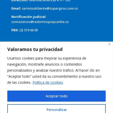
Dirección:
Avenida Americas # 3 – 165
Email:
servicioalcliente@supergiros.com.co
Notificación judicial:
contactenos@redorinoquiaycaribe.co
PBX
: (2) 519 06 00
Valoramos tu privacidad
Usamos cookies para mejorar su experiencia de
navegación, mostrarle anuncios o contenidos
personalizados y analizar nuestro tráfico. Al hacer clic en
“Aceptar todo” usted da su consentimiento a nuestro uso
Conoce nuestra Política de Tratamiento de Datos
Aquí
de las cookies.
Política de cookies
Aviso Legal:
El uso de esta página web y sus servicios, es indicación
de aceptación de los
Términos de Uso
Aceptar todo
Personalizar