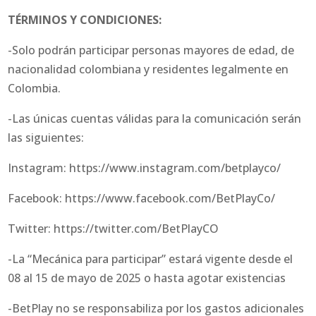
TÉRMINOS Y CONDICIONES:
-Solo podrán participar personas mayores de edad, de
nacionalidad colombiana y residentes legalmente en
Colombia.
-Las únicas cuentas válidas para la comunicación serán
las siguientes:
Instagram: https://www.instagram.com/betplayco/
Facebook: https://www.facebook.com/BetPlayCo/
Twitter: https://twitter.com/BetPlayCO
-La “Mecánica para participar” estará vigente desde el
08 al 15 de mayo de 2025 o hasta agotar existencias
-BetPlay no se responsabiliza por los gastos adicionales