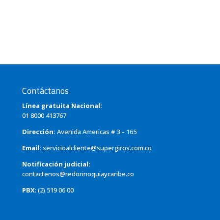
Contáctanos
Línea gratuita Nacional:
01 8000 413767
Dirección:
Avenida Americas # 3 – 165
Email:
servicioalcliente@supergiros.com.co
Notificación judicial:
contactenos@redorinoquiaycaribe.co
PBX
: (2) 519 06 00