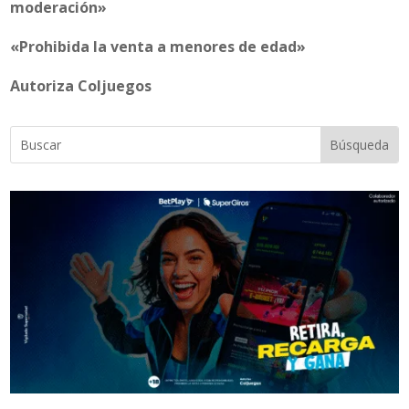
moderación»
«Prohibida la venta a menores de edad»
Autoriza Coljuegos