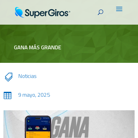
GANA MÁS GRANDE
Noticias

9 mayo, 2025
