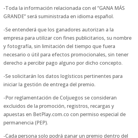
-Toda la información relacionada con el “GANA MÁS
GRANDE” será suministrada en idioma español.
-Se entenderá que los ganadores autorizan a la
empresa para utilizar con fines publicitarios, su nombre
y fotografía, sin limitación del tiempo que fuera
necesario o útil para efectos promocionales, sin tener
derecho a percibir pago alguno por dicho concepto.
-Se solicitarán los datos logísticos pertinentes para
iniciar la gestión de entrega del premio.
-Por reglamentación de Coljuegos se consideran
excluidos de la promoción, registros, recargas y
apuestas en BetPlay.com.co con permiso especial de
permanencia (PEP).
-Cada persona solo podrá ganar un premio dentro del