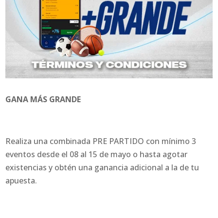
GANA MÁS GRANDE
Realiza una combinada PRE PARTIDO con mínimo 3
eventos desde el 08 al 15 de mayo o hasta agotar
existencias y obtén una ganancia adicional a la de tu
apuesta.