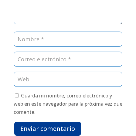
Guarda mi nombre, correo electrónico y
web en este navegador para la próxima vez que
comente.
Enviar comentario