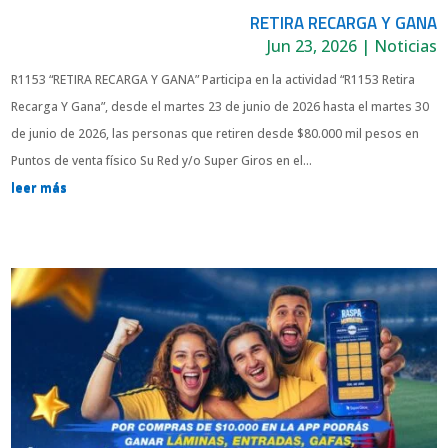
RETIRA RECARGA Y GANA
Jun 23, 2026
|
Noticias
R1153 “RETIRA RECARGA Y GANA” Participa en la actividad “R1153 Retira
Recarga Y Gana”, desde el martes 23 de junio de 2026 hasta el martes 30
de junio de 2026, las personas que retiren desde $80.000 mil pesos en
Puntos de venta físico Su Red y/o Super Giros en el...
leer más