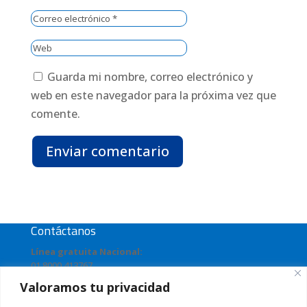
Guarda mi nombre, correo electrónico y
web en este navegador para la próxima vez que
comente.
Enviar comentario
Contáctanos
Línea gratuita Nacional:
01 8000 413767
Valoramos tu privacidad
Dirección:
Avenida Americas # 3 – 165