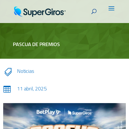
PASCUA DE PREMIOS
Noticias

11 abril, 2025
