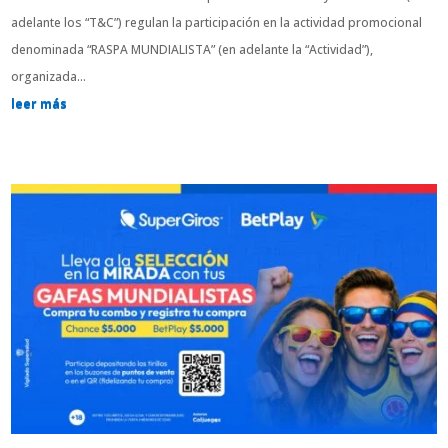
adelante los “T&C”) regulan la participación en la actividad promocional
denominada “RASPA MUNDIALISTA” (en adelante la “Actividad”),
organizada...
leer más