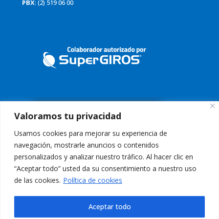
PBX
: (2) 519 06 00
Valoramos tu privacidad
Usamos cookies para mejorar su experiencia de
navegación, mostrarle anuncios o contenidos
personalizados y analizar nuestro tráfico. Al hacer clic en
“Aceptar todo” usted da su consentimiento a nuestro uso
Conoce nuestra Política de Tratamiento de Datos
Aquí
de las cookies.
Política de cookies
Aviso Legal:
El uso de esta página web y sus servicios, es indicación
de aceptación de los
Términos de Uso
Aceptar todo