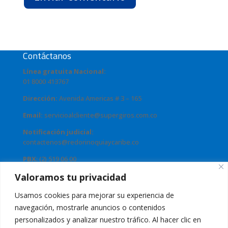
Contáctanos
Línea gratuita Nacional:
01 8000 413767
Dirección:
Avenida Americas # 3 – 165
Email:
servicioalcliente@supergiros.com.co
Notificación judicial:
contactenos@redorinoquiaycaribe.co
PBX
: (2) 519 06 00
Valoramos tu privacidad
Usamos cookies para mejorar su experiencia de
navegación, mostrarle anuncios o contenidos
personalizados y analizar nuestro tráfico. Al hacer clic en