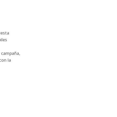
uesta
iles
la campaña,
con la