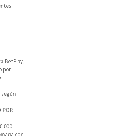
entes:
ca BetPlay,
o por
r
, según
DO POR
00.000
mbinada con