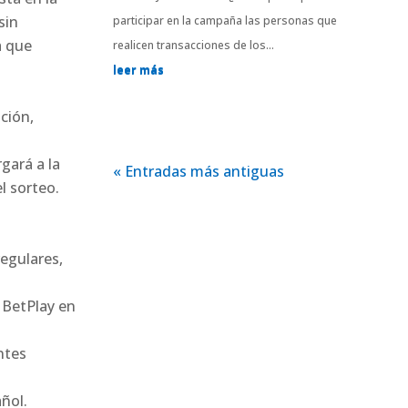
sin
participar en la campaña las personas que
a que
realicen transacciones de los...
leer más
ción,
gará a la
« Entradas más antiguas
l sorteo.
regulares,
 BetPlay en
ntes
ñol.