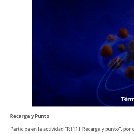
Recarga y Punto
Participa en la actividad “R1111 Recarga y punto”, por 