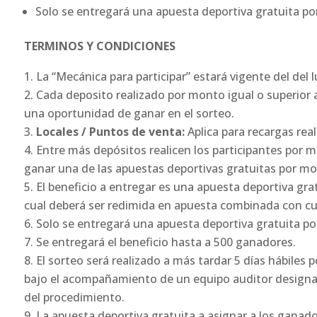
Solo se entregará una apuesta deportiva gratuita po
TERMINOS Y CONDICIONES
La “Mecánica para participar” estará vigente del del
Cada deposito realizado por monto igual o superior a
una oportunidad de ganar en el sorteo.
Locales / Puntos de venta:
Aplica para recargas rea
Entre más depósitos realicen los participantes por
ganar una de las apuestas deportivas gratuitas por mon
El beneficio a entregar es una apuesta deportiva grat
cual deberá ser redimida en apuesta combinada con cuo
Solo se entregará una apuesta deportiva gratuita po
Se entregará el beneficio hasta a 500 ganadores.
El sorteo será realizado a más tardar 5 días hábiles 
bajo el acompañamiento de un equipo auditor designado
del procedimiento.
La apuesta deportiva gratuita a asignar a los ganado