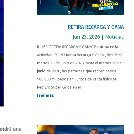
RETIRA RECARGA Y GANA
Jun 23, 2026
|
Noticias
R1153 “RETIRA RECARGA Y GANA” Participa en la
actividad “R1153 Retira Recarga Y Gana”, desde el
martes 23 de junio de 2026 hasta el martes 30 de
junio de 2026, las personas que retiren desde
$80.000 mil pesos en Puntos de venta físico Su
Red y/o Super Giros en el...
leer más
tendrá una