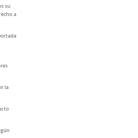
os su
recho a
portada
ores
r la
ucto
egún