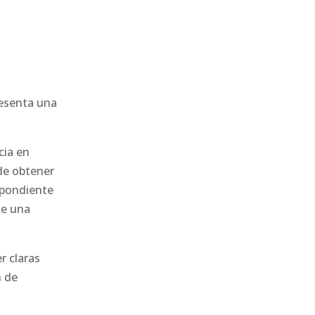
esenta una
cia en
ede obtener
spondiente
ue una
r claras
n de