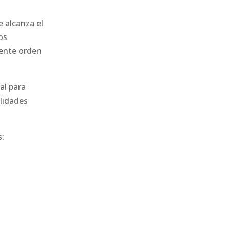
 alcanza el
os
uiente orden
al para
ilidades
s: