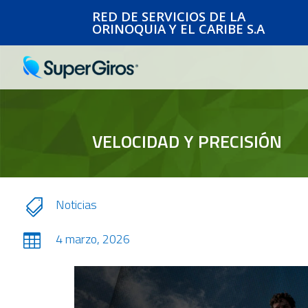
RED DE SERVICIOS DE LA
ORINOQUIA Y EL CARIBE S.A
VELOCIDAD Y PRECISIÓN
Noticias

4 marzo, 2026
